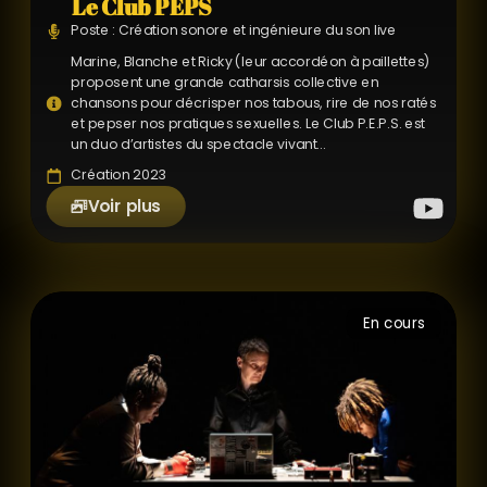
Le Club PEPS
Poste : Création sonore et ingénieure du son live
Marine, Blanche et Ricky (leur accordéon à paillettes)
proposent une grande catharsis collective en
chansons pour décrisper nos tabous, rire de nos ratés
et pepser nos pratiques sexuelles. Le Club P.E.P.S. est
un duo d’artistes du spectacle vivant...
Création 2023
Voir plus
En cours