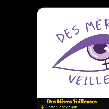
Des Mères Veilleuses
Poste : Prise de son