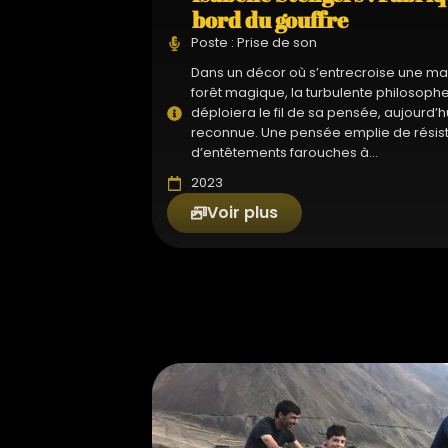
bord du gouffre
Poste : Prise de son
Dans un décor où s’entrecroise une ma
forêt magique, la turbulente philosoph
déploiera le fil de sa pensée, aujourd
reconnue. Une pensée emplie de résista
d’entêtements farouches à...
2023
Voir plus