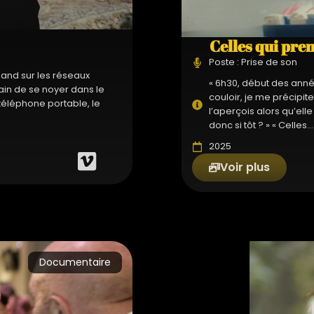
Celles qui pre
Poste : Prise de son
pand sur les réseaux
« 6h30, début des anné
ain de se noyer dans le
couloir, je me précipi
téléphone portable, le
l’aperçois alors qu’elle
donc si tôt ? » « Celles...
2025
Voir plus
Documentaire