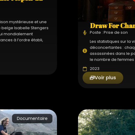
ison mystérieuse et une
Draw For Chan
e belge Isabelle Stengers
Poste : Prise de son
’hui mondialement
nces à l’ordre établi,
Les statistiques sur la
déconcertantes : chaq
assassinées dans le pa
le nombre de femmes et 
2023
Voir plus
Documentaire