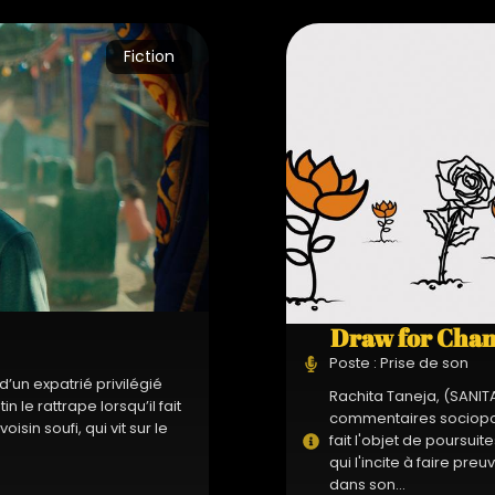
Fiction
Draw for Chang
Poste : Prise de son
d’un expatrié privilégié
Rachita Taneja, (SANIT
n le rattrape lorsqu’il fait
commentaires sociopoli
sin soufi, qui vit sur le
fait l'objet de poursuit
qui l'incite à faire p
dans son...