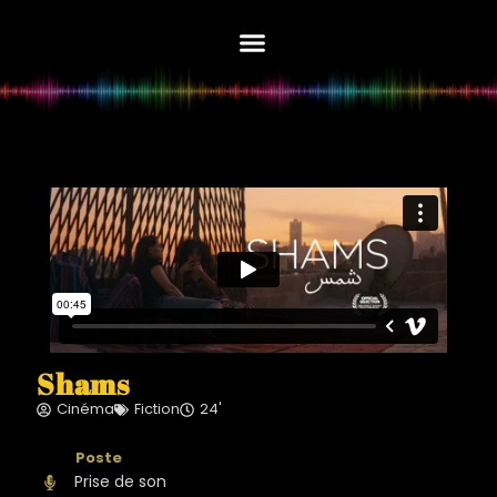
Edith Herregods
Shams
Shams
Cinéma
Fiction
24'
Prise de son