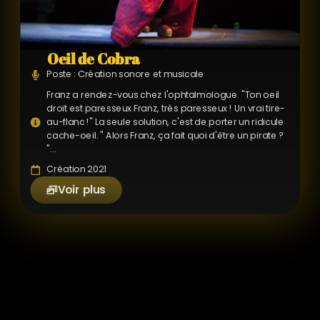
Oeil de Cobra
Poste : Création sonore et musicale
Franz a rendez-vous chez l'ophtalmologue. "Ton oeil
droit est paresseux Franz, très paresseux ! Un vrai tire-
au-flanc !" La seule solution, c'est de porter un ridicule
cache-oeil. " Alors Franz, ça fait quoi d'être un pirate ?
"...
Création 2021
Voir plus