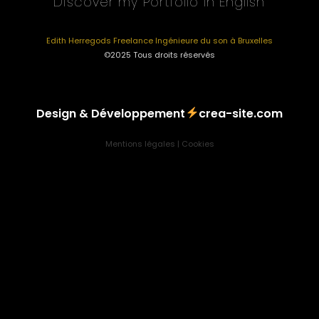
Discover my Portfolio in English
Edith Herregods Freelance Ingénieure du son à Bruxelles
©2025 Tous droits réservés
Design & Développement
crea-site.com
Mentions légales
|
Cookies